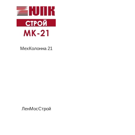
МехКолонна 21
ЛенМосСтрой